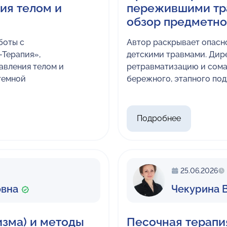
ия телом и
пережившими тр
обзор предметног
боты с
Автор раскрывает опасн
Терапия»,
детскими травмами. Дир
авления телом и
ретравматизацию и сома
темной
бережного, этапного под
Подробнее
25.06.2026
овна
Чекурина 
зма) и методы
Песочная терапи