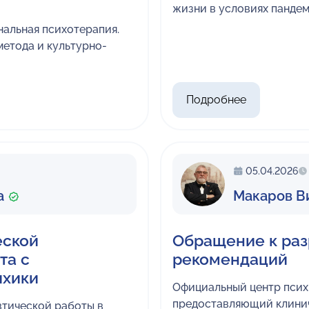
жизни в условиях панде
альная психотерапия.
метода и культурно-
Подробнее
05.04.2026
а
Макаров В
еской
Обращение к раз
та с
рекомендаций
ихики
Официальный центр псих
предоставляющий клинич
втической работы в