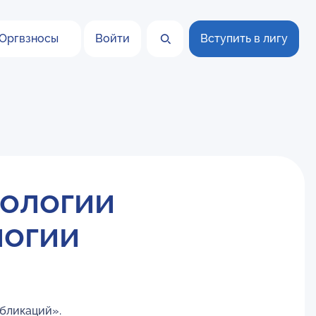
Оргвзносы
Войти
Вступить в лигу
тологии
логии
убликаций».