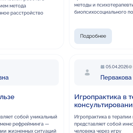
методы и психотерапевт
нием метода
биопсихосоциального п
чное расстройство
Подробнее
05.04.2026
вна
Первакова
льзе
Игропрактика в 
консультировани
авляет собой уникальный
Игропрактика в терапии
омене рефрейминга —
представляет собой инн
нии жизненных ситуаций
человека через игру