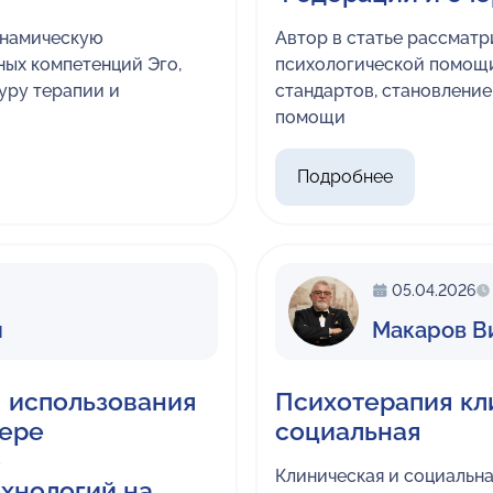
инамическую
Автор в статье рассматр
ых компетенций Эго,
психологической помощ
уру терапии и
стандартов, становлени
помощи
Подробнее
05.04.2026
ч
Макаров В
 использования
Психотерапия кл
фере
социальная
о
Клиническая и социальн
ехнологий на