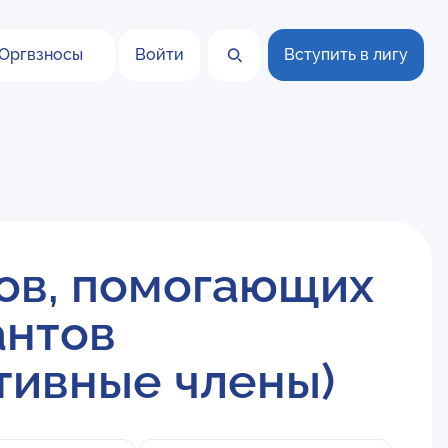
Оргвзносы
Войти
Вступить в лигу
ов, помогающих
антов
тивные члены)