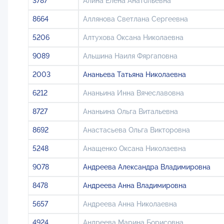
3787
Алина Елена Анатольевна
8664
Аллянова Светлана Сергеевна
5206
Алтухова Оксана Николаевна
9089
Альшина Наиля Фяргаповна
2003
Ананьева Татьяна Николаевна
6212
Ананьина Инна Вячеславовна
8727
Ананьина Ольга Витальевна
8692
Анастасьева Ольга Викторовна
5248
Анащенко Оксана Николаевна
9078
Андреева Александра Владимировна
8478
Андреева Анна Владимировна
5657
Андреева Анна Николаевна
4924
Андреева Марина Борисовна