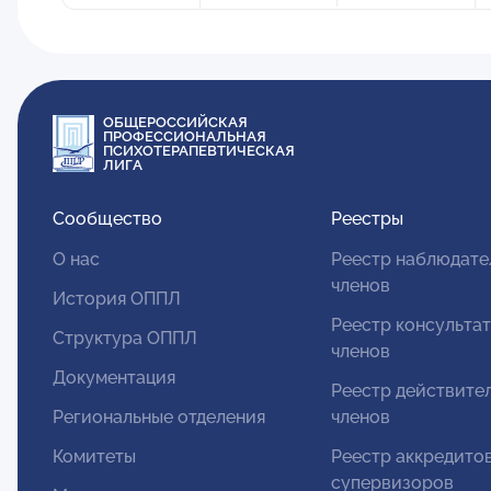
ОБЩЕРОССИЙСКАЯ
ПРОФЕССИОНАЛЬНАЯ
ПСИХОТЕРАПЕВТИЧЕСКАЯ
ЛИГА
Сообщество
Реестры
О нас
Реестр наблюдате
членов
История ОППЛ
Реестр консульта
Структура ОППЛ
членов
Документация
Реестр действите
Региональные отделения
членов
Комитеты
Реестр аккредито
супервизоров