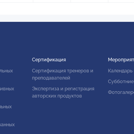
Сертификация
Мероприят
льных
Сертификация тренеров и
Календарь
преподавателей
Субботние
тивных
Экспертиза и регистрация
Фотогалер
авторских продуктов
льных
ванных