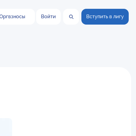
Оргвзносы
Войти
Вступить в лигу