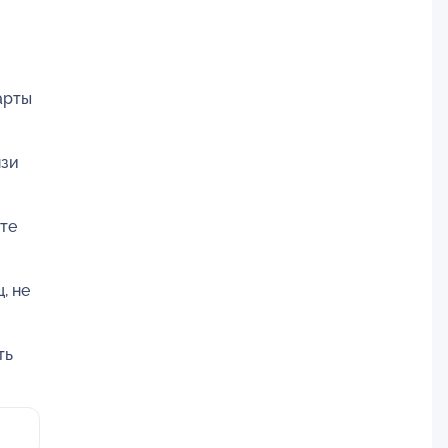
арты
язи
те
, не
ть