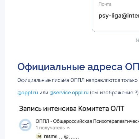
И
Официальные адреса О
Официальные письма ОППЛ направляются только 
@oppl.ru
или
@service.oppl.ru
(см. изображение 2)