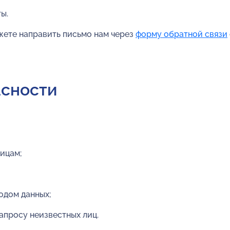
ы.
ете направить письмо нам через
форму обратной связи
асности
лицам;
одом данных;
просу неизвестных лиц.