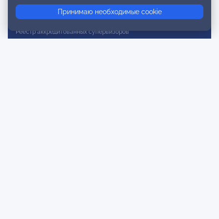
Принимаю необходимые cookie
Реестр действительных членов
Реестр аккредитованных супервизоров
Реестр СРО
Сертификация
Сертификация тренеров и преподавателей
Экспертиза и регистрация авторских продуктов
Мероприятия лиги
Календарь событий
Субботние конференции
Фотогалерея
Новости
Публикации