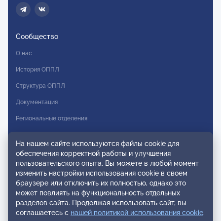
Сообщество
О нас
История ОППЛ
Структура ОППЛ
Документация
Региональные отделения
Комитеты
На нашем сайте используются файлы cookie для
Модальности
обеспечения корректной работы и улучшения
пользовательского опыта. Вы можете в любой момент
Вступление в ОППЛ
изменить настройки использования cookie в своем
браузере или отключить их полностью, однако это
Реестры
может повлиять на функциональность отдельных
разделов сайта. Продолжая использовать сайт, вы
Реестр наблюдательных членов
соглашаетесь с
нашей политикой использования cookie
.
Реестр консультативных членов