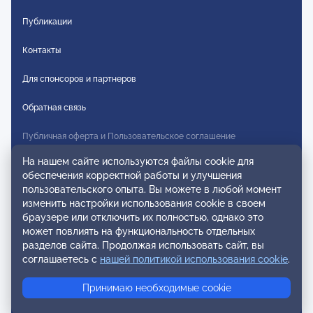
Публикации
Контакты
Для спонсоров и партнеров
Обратная связь
Публичная оферта и Пользовательское соглашение
На нашем сайте используются файлы cookie для
Согласие на распространение персональных данных
обеспечения корректной работы и улучшения
пользовательского опыта. Вы можете в любой момент
Политика конфиденциальности
изменить настройки использования cookie в своем
браузере или отключить их полностью, однако это
Инструкции по оплате
может повлиять на функциональность отдельных
разделов сайта. Продолжая использовать сайт, вы
Карта сайта
соглашаетесь с
нашей политикой использования cookie
.
Правила комментирования
Принимаю необходимые cookie
Осторожно мошенники