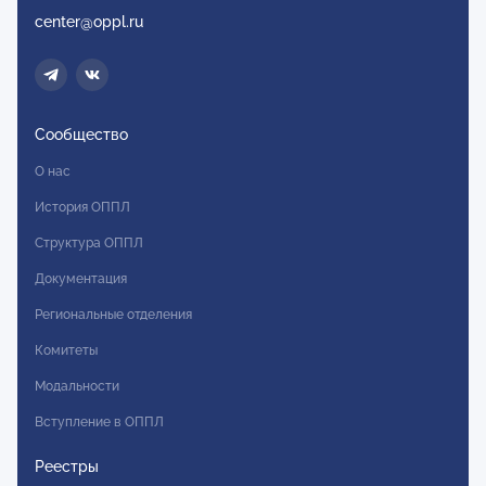
center@oppl.ru
Сообщество
О нас
История ОППЛ
Структура ОППЛ
Документация
Региональные отделения
Комитеты
Модальности
Вступление в ОППЛ
Реестры