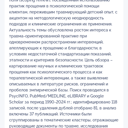
поля (scoping review), посвященный использованию
практик прощения в психологической помощи
клиентам, пережившим травмирующий детский опыт, с
акцентом на методологическую неоднородность
подходов и клинические ограничения их применения.
Актуальность темы обусловлена ростом интереса к
травма-ориентированной практике при
одновременном распространении интервенций,
апеллирующих к прощению и благодарности, в
условиях недостаточной стандартизации показаний,
этапности и критериев безопасности. Цель обзора –
картирование научных и клинических трактовок
прощения как психологического процесса и как
терапевтической интервенции, а также выявление
описываемых в литературе рисков, ограничений и
пробелов эмпирической базы. Поиск проводился в
PsycINFO, PubMed/MEDLINE, eLIBRARY и Google
Scholar за период 1990-2024 гг.; идентифицировано 118
записей, после удаления дублей отобрано 81, в анализ
включены 37 публикаций. Источники были
сгруппированы в тематические кластеры, отражающие
руководящие документы по травме, исследования