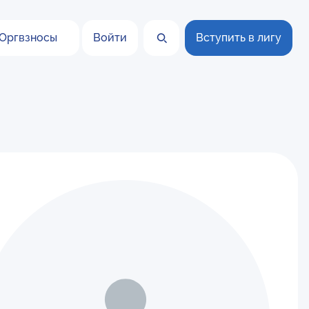
Оргвзносы
Войти
Вступить в лигу