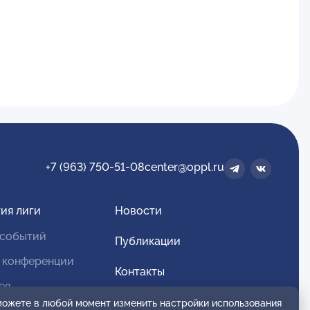
+7 (963) 750-51-08
center@oppl.ru
ия лиги
Новости
 событий
Публикации
 конференции
Контакты
ея
Для спонсоров и партнеров
 можете в любой момент изменить настройки использования