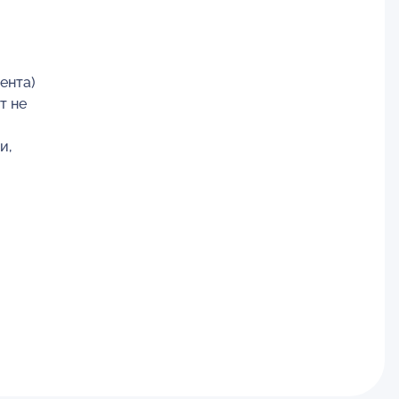
ента)
т не
и,