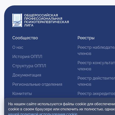
ОБЩЕРОССИЙСКАЯ
ПРОФЕССИОНАЛЬНАЯ
ПСИХОТЕРАПЕВТИЧЕСКАЯ
ЛИГА
Сообщество
Реестры
О нас
Реестр наблюдате
членов
История ОППЛ
Реестр консульта
Структура ОППЛ
членов
Документация
Реестр действите
Региональные отделения
членов
Комитеты
Реестр аккредито
супервизоров
Модальности
На нашем сайте используются файлы cookie для обеспечени
Реестр СРО
cookie в своем браузере или отключить их полностью, одна
Вступление в ОППЛ
нашей политикой использования cookie
.