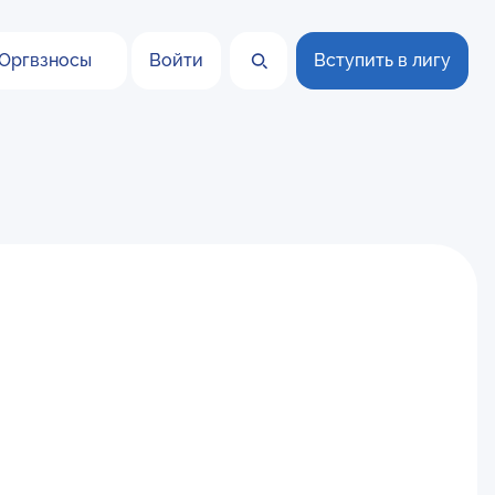
Оргвзносы
Войти
Вступить в лигу