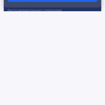
Реестр действительных членов
Реестр аккредитованных супервизоров
Реестр СРО
Сертификация
Сертификация тренеров и преподавателей
Экспертиза и регистрация авторских продуктов
Мероприятия лиги
Календарь событий
Субботние конференции
Фотогалерея
Новости
Публикации