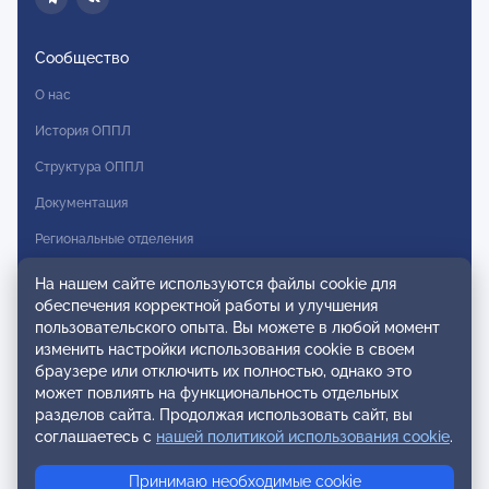
Сообщество
О нас
История ОППЛ
Структура ОППЛ
Документация
Региональные отделения
Комитеты
На нашем сайте используются файлы cookie для
обеспечения корректной работы и улучшения
Модальности
пользовательского опыта. Вы можете в любой момент
Вступление в ОППЛ
изменить настройки использования cookie в своем
браузере или отключить их полностью, однако это
Реестры
может повлиять на функциональность отдельных
разделов сайта. Продолжая использовать сайт, вы
Реестр наблюдательных членов
соглашаетесь с
нашей политикой использования cookie
.
Реестр консультативных членов
Принимаю необходимые cookie