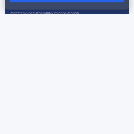
Реестр действительных членов
Реестр аккредитованных супервизоров
Реестр СРО
Сертификация
Сертификация тренеров и преподавателей
Экспертиза и регистрация авторских продуктов
Мероприятия лиги
Календарь событий
Субботние конференции
Фотогалерея
Новости
Публикации