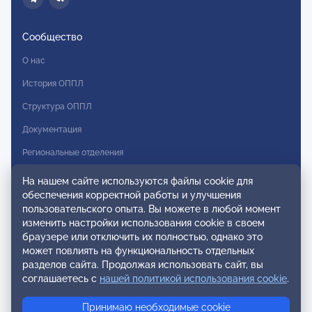
Сообщество
О нас
История ОППЛ
Структура ОППЛ
Документация
Региональные отделения
Комитеты
На нашем сайте используются файлы cookie для
обеспечения корректной работы и улучшения
Модальности
пользовательского опыта. Вы можете в любой момент
Вступление в ОППЛ
изменить настройки использования cookie в своем
браузере или отключить их полностью, однако это
Реестры
может повлиять на функциональность отдельных
разделов сайта. Продолжая использовать сайт, вы
Реестр наблюдательных членов
соглашаетесь с
нашей политикой использования cookie
.
Реестр консультативных членов
Принимаю необходимые cookie