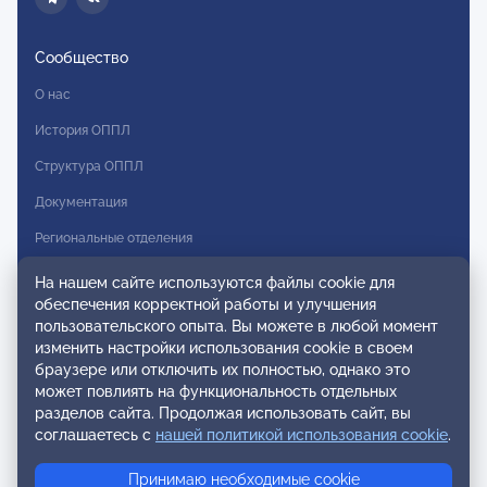
Сообщество
О нас
История ОППЛ
Структура ОППЛ
Документация
Региональные отделения
Комитеты
На нашем сайте используются файлы cookie для
обеспечения корректной работы и улучшения
Модальности
пользовательского опыта. Вы можете в любой момент
Вступление в ОППЛ
изменить настройки использования cookie в своем
браузере или отключить их полностью, однако это
Реестры
может повлиять на функциональность отдельных
разделов сайта. Продолжая использовать сайт, вы
Реестр наблюдательных членов
соглашаетесь с
нашей политикой использования cookie
.
Реестр консультативных членов
Принимаю необходимые cookie