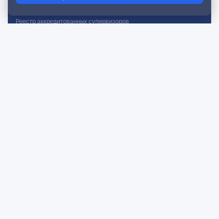
Реестр действительных членов
Реестр аккредитованных супервизоров
Реестр СРО
Сертификация
Сертификация тренеров и преподавателей
Экспертиза и регистрация авторских продуктов
Мероприятия лиги
Календарь событий
Субботние конференции
Фотогалерея
Новости
Публикации