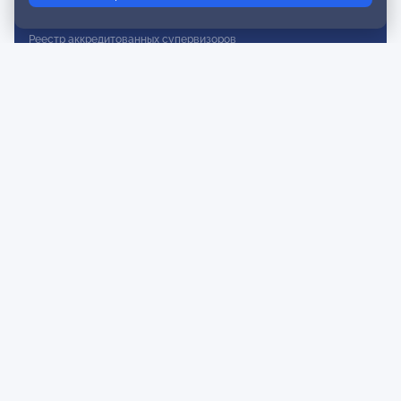
Реестр действительных членов
Реестр аккредитованных супервизоров
Реестр СРО
Сертификация
Сертификация тренеров и преподавателей
Экспертиза и регистрация авторских продуктов
Мероприятия лиги
Календарь событий
Субботние конференции
Фотогалерея
Новости
Публикации