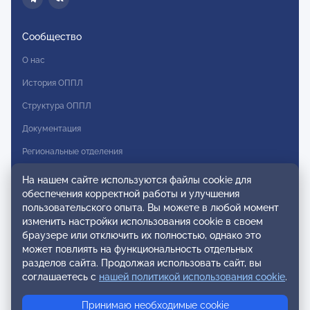
Сообщество
О нас
История ОППЛ
Структура ОППЛ
Документация
Региональные отделения
Комитеты
На нашем сайте используются файлы cookie для
обеспечения корректной работы и улучшения
Модальности
пользовательского опыта. Вы можете в любой момент
Вступление в ОППЛ
изменить настройки использования cookie в своем
браузере или отключить их полностью, однако это
Реестры
может повлиять на функциональность отдельных
разделов сайта. Продолжая использовать сайт, вы
Реестр наблюдательных членов
соглашаетесь с
нашей политикой использования cookie
.
Реестр консультативных членов
Принимаю необходимые cookie