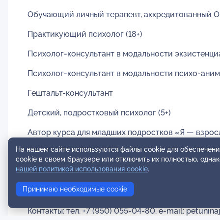
Обучающий личный терапевт, аккредитованный 
Практикующий психолог (18+)
Психолог-консультант в модальности экзистенци
Психолог-консультант в модальности психо-ани
Гештальт-консультант
Детский, подростковый психолог (5+)
Автор курса для младших подростков «Я — взро
На нашем сайте используются файлы cookie для обеспечени
Спикер
cookie в своем браузере или отключить их полностью, одна
нашей политикой использования cookie
.
Кандидат биологический наук
Принимаю необходимые cookie
Консультации очные (Иркутск) и в онлайн форма
Контакты: тел. +7 (950) 055-04-80, e-mail: petunin