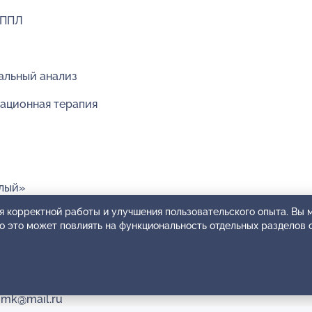
ОППЛ
альный анализ
мационная терапия
слый»
я корректной работы и улучшения пользовательского опыта. Вы
ко это может повлиять на функциональность отдельных разделов 
те.
ajmk@mail.ru