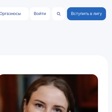
Оргвзносы
Войти
Вступить в лигу