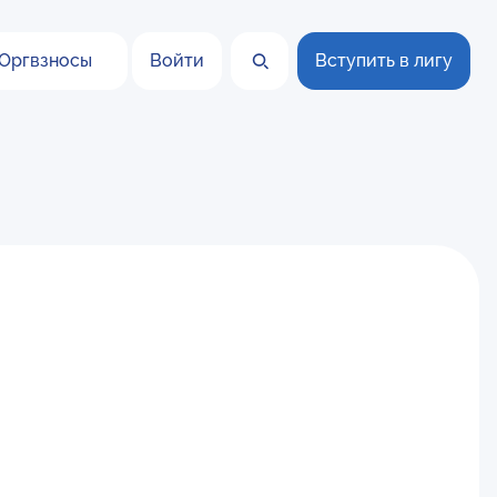
Оргвзносы
Войти
Вступить в лигу