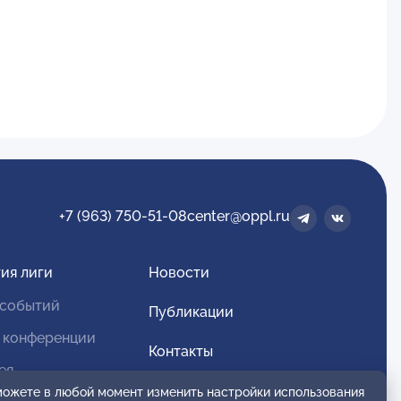
+7 (963) 750-51-08
center@oppl.ru
ия лиги
Новости
 событий
Публикации
 конференции
Контакты
ея
Для спонсоров и партнеров
 можете в любой момент изменить настройки использования