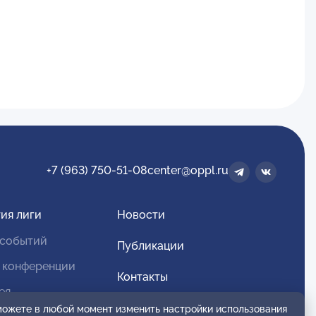
+7 (963) 750-51-08
center@oppl.ru
ия лиги
Новости
 событий
Публикации
 конференции
Контакты
ея
Для спонсоров и партнеров
 можете в любой момент изменить настройки использования