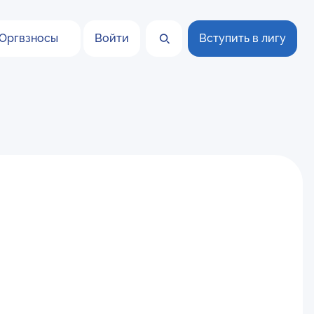
Оргвзносы
Войти
Вступить в лигу