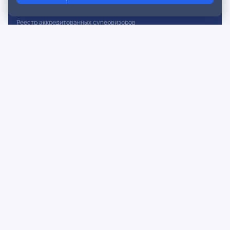
Реестр действительных членов
Реестр аккредитованных супервизоров
Реестр СРО
Сертификация
Сертификация тренеров и преподавателей
Экспертиза и регистрация авторских продуктов
Мероприятия лиги
Календарь событий
Субботние конференции
Фотогалерея
Новости
Публикации