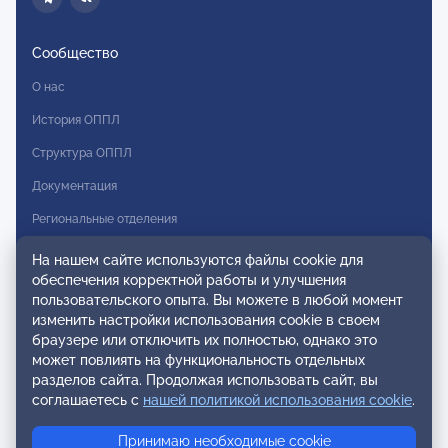
Сообщество
О нас
История ОППЛ
Структура ОППЛ
Документация
Региональные отделения
Комитеты
На нашем сайте используются файлы cookie для
обеспечения корректной работы и улучшения
Модальности
пользовательского опыта. Вы можете в любой момент
Вступление в ОППЛ
изменить настройки использования cookie в своем
браузере или отключить их полностью, однако это
Реестры
может повлиять на функциональность отдельных
разделов сайта. Продолжая использовать сайт, вы
Реестр наблюдательных членов
соглашаетесь с
нашей политикой использования cookie
.
Реестр консультативных членов
Принимаю необходимые cookie