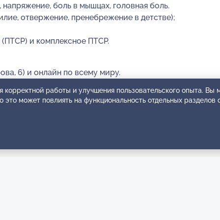
напряжение, боль в мышцах, головная боль.
лие, отвержение, пренебрежение в детстве);
(ПТСР) и комплексное ПТСР.
ва, 6) и онлайн по всему миру.
я корректной работы и улучшения пользовательского опыта. Вы
ко это может повлиять на функциональность отдельных разделов 
минут, 7000 рублей за 90 минут.
его запроса.
ния, с зависимостями (алкогольные, наркотические, и
рения, биполярное аффективное расстройство, эпилепс