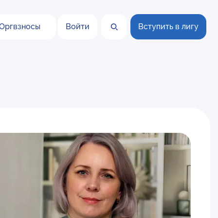
Оргвзносы
Войти
Вступить в лигу