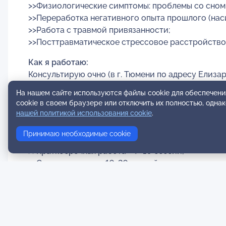
>>Физиологические симптомы: проблемы со сном, 
>>Переработка негативного опыта прошлого (наси
>>Работа с травмой привязанности;
>>Посттравматическое стрессовое расстройство 
Как я работаю:
Консультирую очно (в г. Тюмени по адресу Елизаро
На нашем сайте используются файлы cookie для обеспечени
Стоимость консультации:
cookie в своем браузере или отключить их полностью, одна
Индивидуальная консультация 5000 рублей за 60 
нашей политикой использования cookie
.
Как долго длится работа с психологом:
Принимаю необходимые cookie
Длительность зависит от степени сложности ваш
>>Краткосрочная работа – 7-10 сессий;
>>Среднесрочная – 10-20 сессий;
>>Долгосрочная – от 30 сессий и дольше.
Важно!
Я не работаю с расстройствами пищевого поведе
диагнозами большой психиатрии (психозы, шизоф