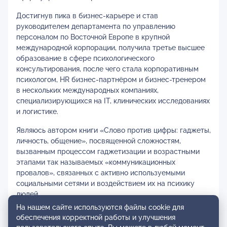
Достигнув пика в бизнес-карьере и став
руководителем департамента по управлению
персоналом по Восточной Европе в крупной
международной корпорации, получила третье высшее
образование в сфере психологического
консультирования, после чего стала корпоративным
психологом, HR бизнес-партнёром и бизнес-тренером
в нескольких международных компаниях,
специализирующихся на IT, клинических исследованиях
и логистике.
Являюсь автором книги «Слово против цифры: гаджеты,
личность, общение», посвященной сложностям,
вызванным процессом гаджетизации и возрастными
этапами так называемых «коммуникационных
провалов», связанных с активно используемыми
социальными сетями и воздействием их на психику
людей.
На нашем сайте используются файлы cookie для
Основываясь на сочетании многолетнего опыта работы
обеспечения корректной работы и улучшения
в сфере управления персоналом – с одной стороны, и с