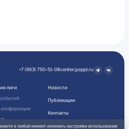
+7 (963) 750-51-08
center@oppl.ru
ия лиги
Новости
 событий
Публикации
 конференции
Контакты
ея
Для спонсоров и партнеров
 можете в любой момент изменить настройки использования