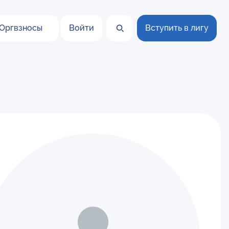
Оргвзносы
Войти
Вступить в лигу