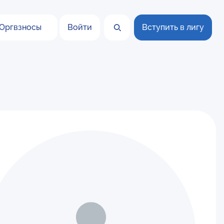
Оргвзносы
Войти
Вступить в лигу