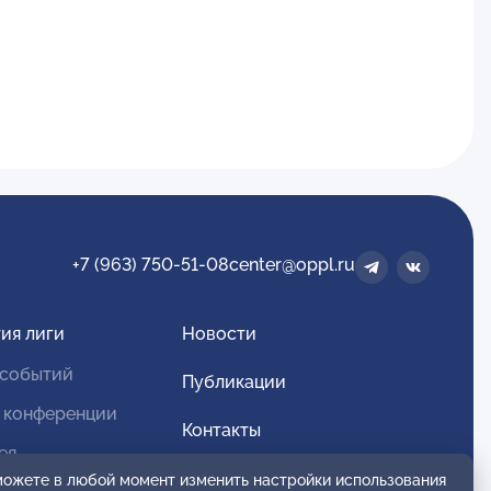
+7 (963) 750-51-08
center@oppl.ru
ия лиги
Новости
 событий
Публикации
 конференции
Контакты
ея
Для спонсоров и партнеров
 можете в любой момент изменить настройки использования