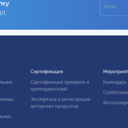
лку
Email
ПЛ
Сертификация
Мероприят
льных
Сертификация тренеров и
Календарь
преподавателей
Субботние
тивных
Экспертиза и регистрация
Фотогалер
авторских продуктов
льных