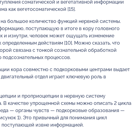
тупления соматической и вегетативной информации
а как вегетосоматической [15].
 на большое количество функций нервной системы.
ормацию, поступающую в итоге в кору головного
ак и изнутри, человек может ощущать изменение
 определенным действиям [10]. Можно сказать, что
торой связана с тонкой сознательной обработкой
 подсознательных процессов.
ции кора совместно с подкорковыми центрами выдает
 двигательный отдел играет ключевую роль в
роцепции и проприоцепции в нервную систему
а. В качестве упрощенной схемы можно описать 2 цикла
реда — органы чувств — подкорковые образования —
исунок 1). Это привычный для понимания цикл
с поступающей извне информацией.