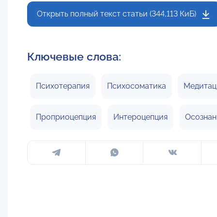
Открыть полный текст статьи (344,113 КиБ)
Ключевые слова:
Психотерапия
Психосоматика
Медитац
Проприоцепция
Интероцепция
Осознан