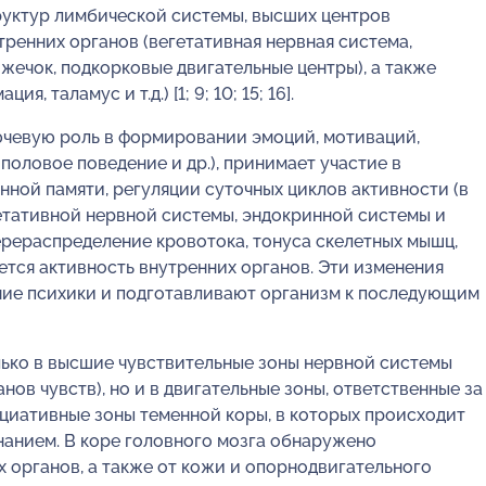
руктур лимбической системы, высших центров
тренних органов (вегетативная нервная система,
зжечок, подкорковые двигательные центры), а также
 таламус и т.д.) [1; 9; 10; 15; 16].
лючевую роль в формировании эмоций, мотиваций,
половое поведение и др.), принимает участие в
ной памяти, регуляции суточных циклов активности (в
гетативной нервной системы, эндокринной системы и
ерераспределение кровотока, тонуса скелетных мышц,
ется активность внутренних органов. Эти изменения
ие психики и подготавливают организм к последующим
ько в высшие чувствительные зоны нервной системы
нов чувств), но и в двигательные зоны, ответственные за
оциативные зоны теменной коры, в которых происходит
нанием. В коре головного мозга обнаружено
 органов, а также от кожи и опорнодвигательного