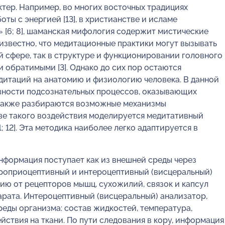
ктер. Например, во многих восточных традициях
ты с энергией [13], в христианстве и исламе
 [6; 8], шаманская мифология содержит мистические
 известно, что медитационные практики могут вызывать
 сфере, так в структуре и функционировании головного
и обратимыми [3]. Однако до сих пор остаются
итаций на анатомию и физиологию человека. В данной
вности подсознательных процессов, оказывающих
а также разбираются возможные механизмы
тве такого воздействия моделируется медитативный
; 12]. Эта методика наиболее легко адаптируется в
нформация поступает как из внешней среды через
 проприоцептивный и интероцептивный (висцеральный)
ю от рецепторов мышц, сухожилий, связок и капсул
арата. Интероцептивный (висцеральный) анализатор,
еды организма: состав жидкостей, температура,
йствия на ткани. По пути следования в кору, информация