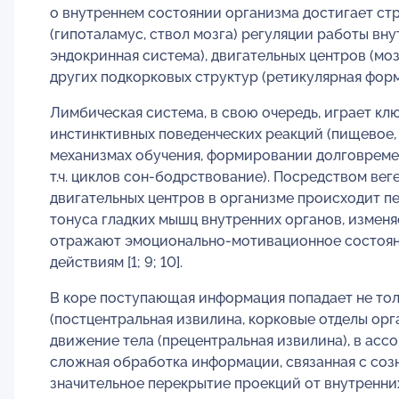
о внутреннем состоянии организма достигает ст
(гипоталамус, ствол мозга) регуляции работы вну
эндокринная система), двигательных центров (мо
других подкорковых структур (ретикулярная формация,
Лимбическая система, в свою очередь, играет к
инстинктивных поведенческих реакций (пищевое, 
механизмах обучения, формировании долговремен
т.ч. циклов сон-бодрствование). Посредством ве
двигательных центров в организме происходит п
тонуса гладких мышц внутренних органов, изменя
отражают эмоционально-мотивационное состоян
действиям [1; 9; 10].
В коре поступающая информация попадает не тол
(постцентральная извилина, корковые отделы орга
движение тела (прецентральная извилина), в асс
сложная обработка информации, связанная с соз
значительное перекрытие проекций от внутренних