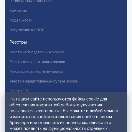
Региональные отделения
Комитеты
Модальности
Вступление в ОППЛ
Реестры
Реестр наблюдательных членов
Реестр консультативных членов
Реестр действительных членов
Реестр аккредитованных супервизоров
Реестр СРО
На нашем сайте используются файлы cookie для
Сертификация
обеспечения корректной работы и улучшения
пользовательского опыта. Вы можете в любой момент
Сертификация тренеров и преподавателей
изменить настройки использования cookie в своем
браузере или отключить их полностью, однако это
Экспертиза и регистрация авторских продуктов
может повлиять на функциональность отдельных