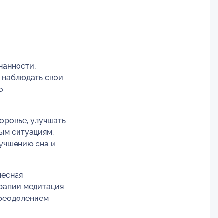
нанности,
я наблюдать свои
о
доровье, улучшать
ым ситуациям.
лучшению сна и
лесная
ерапии медитация
преодолением