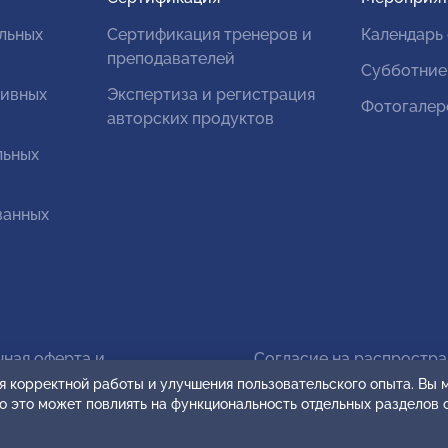
льных
Сертификация тренеров и
Календарь
преподавателей
Субботние
тивных
Экспертиза и регистрация
Фотогалер
авторских продуктов
льных
ванных
чная оферта и
Согласие на распростр
овательское соглашение
персональных данных
я корректной работы и улучшения пользовательского опыта. Вы
ко это может повлиять на функциональность отдельных разделов 
кции по оплате
Карта сайта