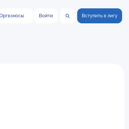
Оргвзносы
Войти
Вступить в лигу