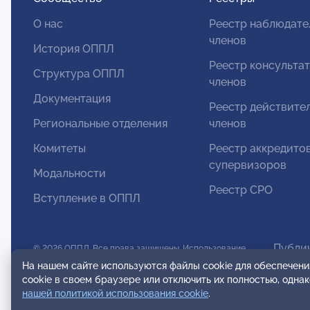
О нас
Реестр наблюдате
членов
История ОППЛ
Реестр консульта
Структура ОППЛ
членов
Документация
Реестр действите
Региональные отделения
членов
Комитеты
Реестр аккредито
супервизоров
Модальности
Реестр СРО
Вступление в ОППЛ
Публи
© 2026 ОППЛ. Все права защищены. Использование
Польз
На нашем сайте используются файлы cookie для обеспечени
материалов разрешено только при использовании
cookie в своем браузере или отключить их полностью, одна
активной ссылки на источник.
нашей политикой использования cookie
.
ООО «ОППЛ» Юридический адрес: 119002, г. Москва,
Инстру