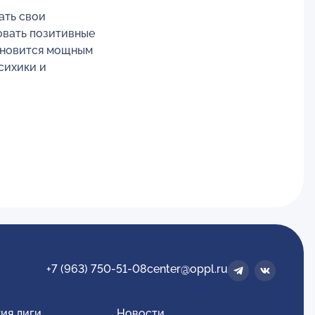
ать свои
овать позитивные
тановится мощным
сихики и
+7 (963) 750-51-08
center@oppl.ru
ия лиги
Новости