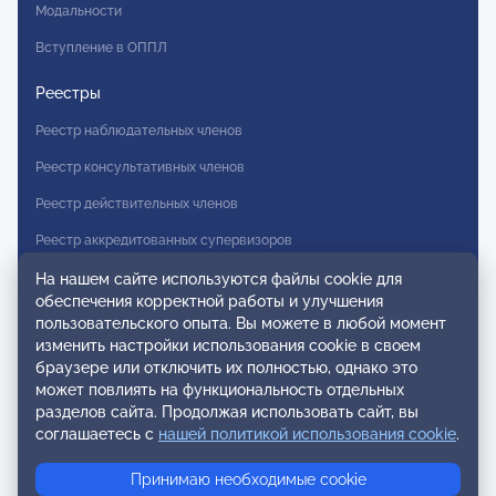
Модальности
Вступление в ОППЛ
Реестры
Реестр наблюдательных членов
Реестр консультативных членов
Реестр действительных членов
Реестр аккредитованных супервизоров
Реестр СРО
На нашем сайте используются файлы cookie для
обеспечения корректной работы и улучшения
Сертификация
пользовательского опыта. Вы можете в любой момент
изменить настройки использования cookie в своем
Сертификация тренеров и преподавателей
браузере или отключить их полностью, однако это
может повлиять на функциональность отдельных
Экспертиза и регистрация авторских продуктов
разделов сайта. Продолжая использовать сайт, вы
соглашаетесь с
нашей политикой использования cookie
.
Мероприятия лиги
Принимаю необходимые cookie
Календарь событий