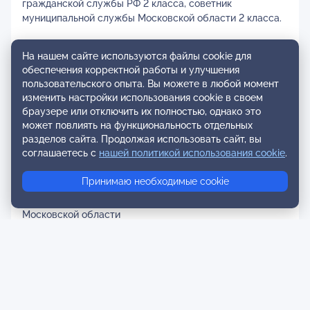
гражданской службы РФ 2 класса, советник
муниципальной службы Московской области 2 класса.
По решению Общероссийской профессиональной
На нашем сайте используются файлы cookie для
психотерапевтической лиги в 2022, 2023 и 2024 г.г.
обеспечения корректной работы и улучшения
признана «Профессионал года» в номинациях
пользовательского опыта. Вы можете в любой момент
«Организатор» и «Созидатель года».
изменить настройки использования cookie в своем
браузере или отключить их полностью, однако это
Награды и благодарности:
может повлиять на функциональность отдельных
- Почетная Грамота Аппарата Государственной Думы
разделов сайта. Продолжая использовать сайт, вы
Федерального Собрания Российской Федерации
соглашаетесь с
нашей политикой использования cookie
.
- Благодарность Руководителя Аппарата
Государственной Думы Федерального Собрания
Принимаю необходимые cookie
Российской Федерации
- Почетная грамота Главы Городского округа Балашиха
Московской области
- Благодарственное письмо Главы Городского округа
Балашиха Московской области
- Благодарственное письмо Главы Городского округа
Электросталь Московской области
- Диплом победителя Ежегодной премии Губернатора
Московской области «Наше Подмосковье» (II премия)