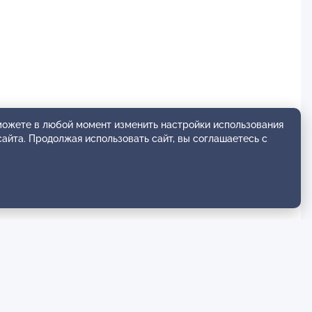
 можете в любой момент изменить настройки использования
амы, медиации и интеграции этих методов;
сайта. Продолжая использовать сайт, вы соглашаетесь с
4-03e-mail palgold@mail.ru