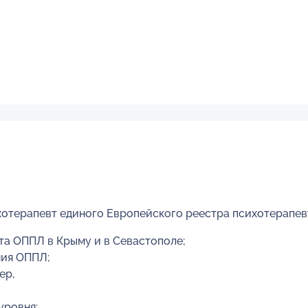
ихотерапевт единого Европейского реестра психотерапе
та ОППЛ в Крыму и в Севастополе;
ния ОППЛ;
ер,
уровня;