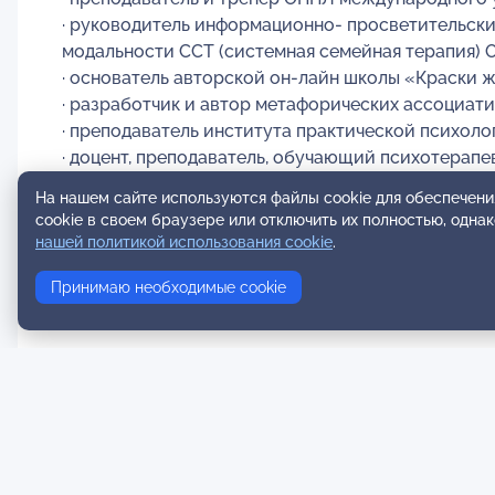
· руководитель информационно- просветительских
модальности ССТ (системная семейная терапия) 
· основатель авторской он-лайн школы «Краски 
· разработчик и автор метафорических ассоциат
· преподаватель института практической психоло
· доцент, преподаватель, обучающий психотерапе
· профессиональный медиатор;
На нашем сайте используются файлы cookie для обеспечени
· автор программ, методических пособий в облас
cookie в своем браузере или отключить их полностью, одна
· организатор проектов в области психологии и
нашей политикой использования cookie
.
жизни, «Психологическая гостиная», мастерские).
Принимаю необходимые cookie
· профессиональный художник, член профессиональ