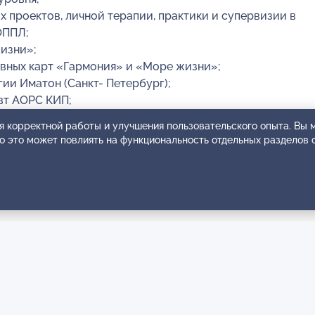
 проектов, личной терапии, практики и супервизии в
ОППЛ;
жизни»;
ивных карт «Гармония» и «Море жизни»;
гии Иматон (Санкт- Петербург);
вт АОРС КИП;
я корректной работы и улучшения пользовательского опыта. Вы
ти арт- терапии, семейной системной терапии, символдр
ко это может повлиять на функциональность отдельных разделов 
 психотерапии (Псифесты ОППЛ Море
 Россия. Севастополь;
ного союза художников РФ. Контакты:тел. +7 (978) 852-7