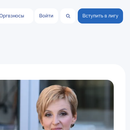
Оргвзносы
Войти
Вступить в лигу