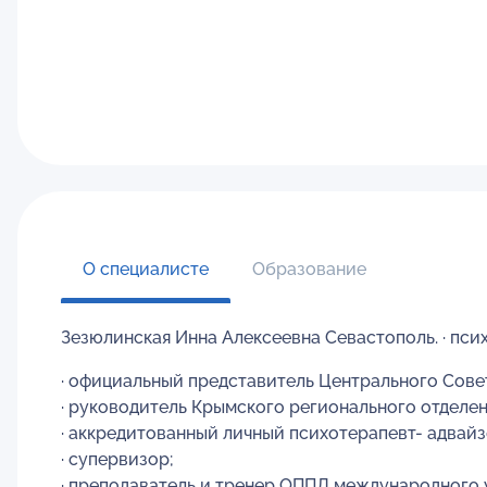
О специалисте
Образование
Зезюлинская Инна Алексеевна Севастополь. · пс
· официальный представитель Центрального Сове
· руководитель Крымского регионального отделе
· аккредитованный личный психотерапевт- адвайз
· супервизор;
· преподаватель и тренер ОППЛ международного 