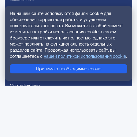
Вступление в ОППЛ
На нашем сайте используются файлы cookie для
обеспечения корректной работы и улучшения
Реестры
пользовательского опыта. Вы можете в любой момент
изменить настройки использования cookie в своем
Реестр наблюдательных членов
браузере или отключить их полностью, однако это
Реестр консультативных членов
может повлиять на функциональность отдельных
разделов сайта. Продолжая использовать сайт, вы
Реестр действительных членов
соглашаетесь с
нашей политикой использования cookie
.
Реестр аккредитованных супервизоров
Принимаю необходимые cookie
Реестр СРО
Сертификация
Сертификация тренеров и преподавателей
Экспертиза и регистрация авторских продуктов
Мероприятия лиги
Календарь событий