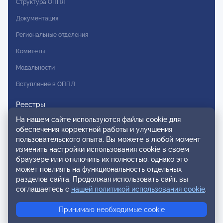
Структура ОППЛ
Документация
Региональные отделения
Комитеты
Модальности
Вступление в ОППЛ
Реестры
На нашем сайте используются файлы cookie для
Реестр наблюдательных членов
обеспечения корректной работы и улучшения
Реестр консультативных членов
пользовательского опыта. Вы можете в любой момент
изменить настройки использования cookie в своем
Реестр действительных членов
браузере или отключить их полностью, однако это
может повлиять на функциональность отдельных
Реестр аккредитованных супервизоров
разделов сайта. Продолжая использовать сайт, вы
Реестр СРО
соглашаетесь с
нашей политикой использования cookie
.
Сертификация
Принимаю необходимые cookie