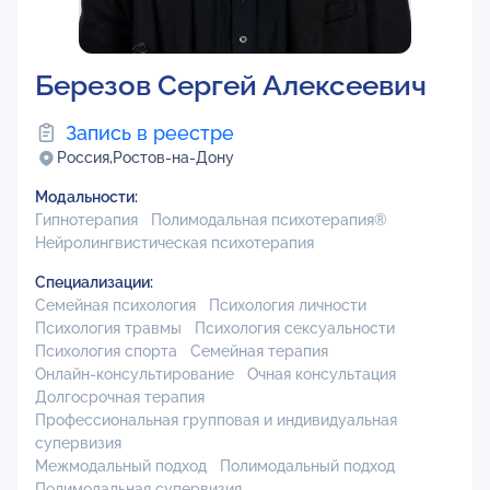
Березов Сергей Алексеевич
Запись в реестре
Россия,
Ростов-на-Дону
Модальности:
Гипнотерапия
Полимодальная психотерапия®
Нейролингвистическая психотерапия
Специализации:
Семейная психология
Психология личности
Психология травмы
Психология сексуальности
Психология спорта
Семейная терапия
Онлайн-консультирование
Очная консультация
Долгосрочная терапия
Профессиональная групповая и индивидуальная
супервизия
Межмодальный подход
Полимодальный подход
Полимодальная супервизия