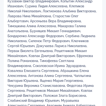
Кузовкин Виктор Владимирович, Копытин Александр
Иванович, Сурина Лидия Алексеевна, Клепиков
Николай Николаевич, Локтионова Альбина Викторовна,
Лаврова Нина Михайловна, Старостин Олег
Альбертович, Арсеньева Вера Владимировна,
Тимошкина Алина Алексеевна, Макарова Галина
Анатольевна, Бурняшев Михаил Геннадиевич,
Бондаренко Александр Федорович, Сербина Людмила
Николаевна, Силенок Петр Федорович, Ключников
Сергей Юрьевич, Докучаева Лариса Николаевна,
Первак Виолета Евгеньевна, Решетников Михаил
Михайлович, Ковпак Дмитрий Викторович, Ефремова
Полина Романовна, Тимофеева Светлана
Владимировна, Соколовская Ирина Эдуардовна,
Ковалева Елизавета Сергеевна, Абрашкина Елена
Алексеевна, Антонова Алина Сергеевна, Чаплыгина
Виктория Юрьевна, Ященко Мария Георгиевна,
Чекурина Вероника Станиславовна, Федотова Ирина
Сергеевна, Решетников Михаил Михайлович, Ковпак
Дмитрий Викторович, Положая Злата Борисовна,
Слабинский Владимир Юрьевич, Муравьева
Александра Сергеевна, Авагимян Анжела Албертовна,