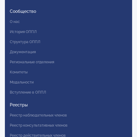
Сообщество
О нас
История ОППЛ
Структура ОППЛ
Документация
Региональные отделения
Комитеты
Модальности
Вступление в ОППЛ
Реестры
Реестр наблюдательных членов
Реестр консультативных членов
Реестр действительных членов