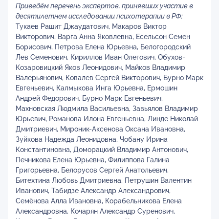
Приведём перечень экспертов, принявших участие в
десятилетнем исследовании психотерапии в РФ:
Тукаев Рашит Джаудатович, Макаров Виктор
Викторович, Варга Анна Яковлевна, Есельсон Семен
Борисович, Петрова Елена Юрьевна, Белогородский
Лев Семенович, Кириллов Иван Олегович, Обухов-
Козаровицкий Яков Леонидович, Майков Владимир
Валерьянович, Ковалев Сергей Викторович, Бурно Марк
Евгеньевич, Калмыкова Инга Юрьевна, Ермошин
Андрей Федорович, Бурно Марк Евгеньевич,
Махновская Людмила Васильевна, Завьялов Владимир
Юрьевич, Романова Илона Евгеньевна, Линде Николай
Дмитриевич, Мироник-Аксенова Оксана Ивановна,
Зуйкова Надежда Леонидовна, Чобану Ирина
Константиновна, Доморацкий Владимир Антонович,
Печникова Елена Юрьевна, Филиппова Галина
Григорьевна, Белорусов Сергей Анатольевич,
Битехтина Любовь Дмитриевна, Петрушин Валентин
Иванович, Табидзе Александр Александрович,
Семёнова Алла Ивановна, Корабельникова Елена
Александровна, Кочарян Александр Суренович,