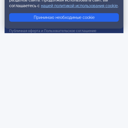
разделов сайта. Продолжая использовать сайт, вы
соглашаетесь с
нашей политикой использования cookie
.
Для спонсоров и партнеров
Принимаю необходимые cookie
Обратная связь
Публичная оферта и Пользовательское соглашение
Согласие на распространение персональных данных
Политика конфиденциальности
Инструкции по оплате
Карта сайта
Правила комментирования
Осторожно мошенники
© 2026 ОППЛ. Все права защищены. Использование материалов
разрешено только при использовании активной ссылки на
источник.