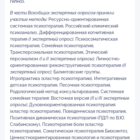
гипноз.
В части Всеобщих экспертных опросов приняли
участие методы:
Ресурсно-ориентированная
системная психотерапия, Российский клинический
психоанализ, Дифференцированная когнитивная
терапия
(
I
экспертный опрос);
Психосоматическая
психотерапия, Семейная психотерапия,
Трансперсональная психотерапия, Этический
персонализм
(
I
и
II
экспертные опросы);
Личностно-
ориентированная (реконструктивная) психотерапия
(
II
экспертный опрос);
Балинтовские группы,
Игропрактика (кластер психотерапии), Интегративная
детская психотерапия, Песочная психотерапия,
Родологический метод консультирования, Системная
семейная терапия: Восточная версия
(
II
и
III
экспертные
опросы);
Духовноориентированная психотерапия
(кластер психотерапии), Поведенческая психотерапия,
Позитивная динамическая психотерапия (ПДП по В.Ю.
Слабинскому), Психотерапия боли (кластер
психотерапии), Соматическая психотерапия Биосинтез,
Ценностноориентированная психология и психотерапия