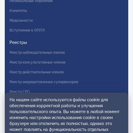
Региональные отделения
Комитеты
Модальности
Вступление в ОППЛ
Реестры
Реестр наблюдательных членов
Реестр консультативных членов
Реестр действительных членов
Реестр аккредитованных супервизоров
Реестр СРО
На нашем сайте используются файлы cookie для
Сертификация
обеспечения корректной работы и улучшения
пользовательского опыта. Вы можете в любой момент
Сертификация тренеров и преподавателей
изменить настройки использования cookie в своем
браузере или отключить их полностью, однако это
Экспертиза и регистрация авторских продуктов
может повлиять на функциональность отдельных