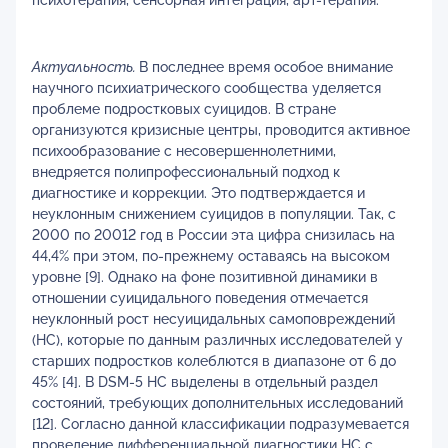
психотерапия, сенсорная интеграция, арт-терапия.
Актуальность.
В последнее время особое внимание
научного психиатрического сообщества уделяется
проблеме подростковых суицидов. В стране
организуются кризисные центры, проводится активное
психообразование с несовершеннолетними,
внедряется полипрофессиональный подход к
диагностике и коррекции. Это подтверждается и
неуклонным снижением суицидов в популяции. Так, с
2000 по 20012 год в России эта цифра снизилась на
44,4% при этом, по-прежнему оставаясь на высоком
уровне [9]. Однако на фоне позитивной динамики в
отношении суицидального поведения отмечается
неуклонный рост несуицидальных самоповреждений
(НС), которые по данным различных исследователей у
старших подростков колеблются в диапазоне от 6 до
45% [4]. В DSM-5 НС выделены в отдельный раздел
состояний, требующих дополнительных исследований
[12]. Согласно данной классификации подразумевается
проведение дифференциальной диагностики НС с