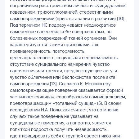
пограничным расстройством личности, суицидальным
поведением, трихотилломанией, стереотипными
самоповреждениями (при отставании в развитии) [10].
Под термином НС подразумевают неоднократное
намеренное нанесение себе поверхностных, но
болезненных повреждений тканей организма. Они
характеризуются такими признаками, как
преднамеренность, повторяемость,
целенаправленность, социальная неприемлемость,
отсутствие суицидального намерения, чувство
напряжения или тревоги, предшествующие акту, и
чувство облегчения или беспокойства после акта
самоповреждения [13]. Согласно К. Меннингеру
самоповреждающее поведение оказывается формой
частичного суицида», своеобразным самоисцелением,
предотвращающим «тотальный суицид» [5]. В своем
исследовании Н.А. Польская считает, что во многих
случаях такое поведение не указывает на
суицидальные намерения, а напротив, является
попыткой подростка получить независимость,
идентифицировать себя с группой сверстников или