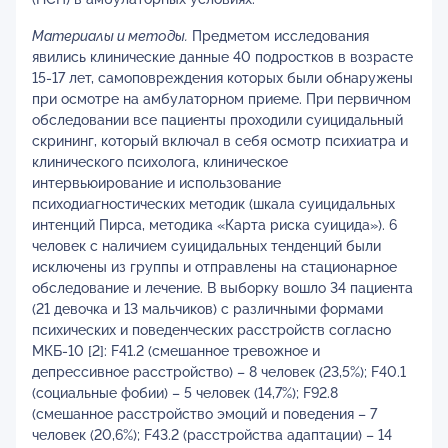
Материалы и методы.
Предметом исследования
явились клинические данные 40 подростков в возрасте
15-17 лет, самоповреждения которых были обнаружены
при осмотре на амбулаторном приеме. При первичном
обследовании все пациенты проходили суицидальный
скрининг, который включал в себя осмотр психиатра и
клинического психолога, клиническое
интервьюирование и использование
психодиагностических методик (шкала суицидальных
интенций Пирса, методика «Карта риска суицида»). 6
человек с наличием суицидальных тенденций были
исключены из группы и отправлены на стационарное
обследование и лечение. В выборку вошло 34 пациента
(21 девочка и 13 мальчиков) с различными формами
психических и поведенческих расстройств согласно
МКБ-10 [2]: F41.2 (смешанное тревожное и
депрессивное расстройство) – 8 человек (23,5%); F40.1
(социальные фобии) – 5 человек (14,7%); F92.8
(смешанное расстройство эмоций и поведения – 7
человек (20,6%); F43.2 (расстройства адаптации) – 14