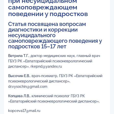
при несуицидальном
самоповреждающем
поведении у подростков
Статья посвящена вопросам
диагностики и коррекции
несуицидального
самоповреждающего поведения у
подростков 15–17 лет
Ветрила Т.Г.
, доктор медицинских наук, главный врач
ГБУЗ РК «Евпаторийский психоневрологический
диспансер», rkepnd@yandex.ru
Высочин Е.В.
, врач-психиатр, ГБУЗ РК «Евпаторийский
психоневрологический диспансер»,
dr.vysochin@gmail.com
Копцева Л.В.
, клинический психолог ГБУЗ РК
«Евпаторийский психоневрологический диспансер»,
kopceva17@mail.ru