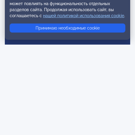
может повлиять на функциональность отдельных
разделов сайта. Продолжая использовать сайт, вы
Новости
соглашаетесь с
нашей политикой использования cookie
.
Публикации
Принимаю необходимые cookie
Контакты
Для спонсоров и партнеров
Обратная связь
Публичная оферта и Пользовательское соглашение
Согласие на распространение персональных данных
Политика конфиденциальности
Инструкции по оплате
Карта сайта
Правила комментирования