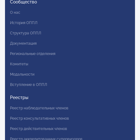
Сообщество
О нас
История ОППЛ
Структура ОППЛ
Документация
Региональные отделения
Комитеты
Модальности
Вступление в ОППЛ
Реестры
Реестр наблюдательных членов
Реестр консультативных членов
Реестр действительных членов
Реестр аккредитованных супервизоров