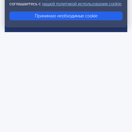
соглашаетесь с
нашей политикой использования cookie
.
Обратная связь
Принимаю необходимые cookie
Публичная оферта и Пользовательское соглашение
Согласие на распространение персональных данных
Политика конфиденциальности
Инструкции по оплате
Карта сайта
Правила комментирования
Осторожно мошенники
© 2026 ОППЛ. Все права защищены. Использование материалов
разрешено только при использовании активной ссылки на
источник.
ООО «ОППЛ» Юридический адрес: 119002, г. Москва, ул. Арбат, д.
20, кв. 45 ИНН 7704278598 КПП 770401001 ОГРН 1117799012979.