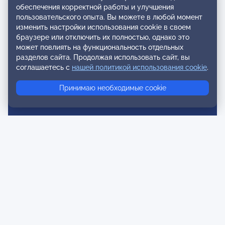
обеспечения корректной работы и улучшения
пользовательского опыта. Вы можете в любой момент
Реестры
изменить настройки использования cookie в своем
Реестр наблюдательных членов
браузере или отключить их полностью, однако это
может повлиять на функциональность отдельных
Реестр консультативных членов
разделов сайта. Продолжая использовать сайт, вы
соглашаетесь с
нашей политикой использования cookie
.
Реестр действительных членов
Реестр аккредитованных супервизоров
Принимаю необходимые cookie
Реестр СРО
Сертификация
Сертификация тренеров и преподавателей
Экспертиза и регистрация авторских продуктов
Мероприятия лиги
Календарь событий
Субботние конференции