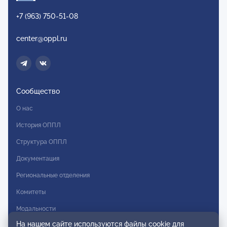
+7 (963) 750-51-08
center@oppl.ru
Сообщество
О нас
История ОППЛ
Структура ОППЛ
Документация
Региональные отделения
Комитеты
Модальности
На нашем сайте используются файлы cookie для
Вступление в ОППЛ