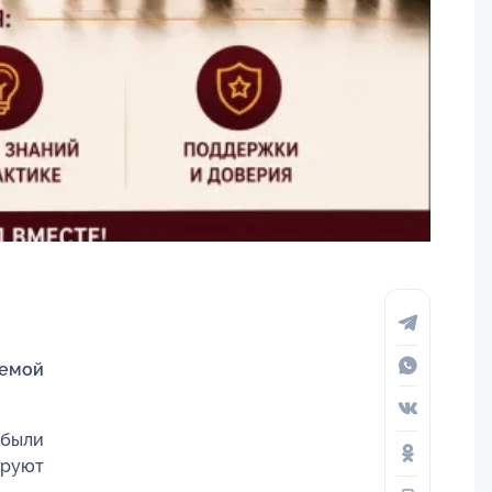
темой
 были
ируют