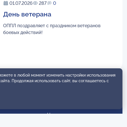
01.07.2026
287
0
День ветерана
ОППЛ поздравляет с праздником ветеранов
боевых действий!
 можете в любой момент изменить настройки использования
сайта. Продолжая использовать сайт, вы соглашаетесь с
+7 (963) 750-51-08
center@oppl.ru
ия лиги
Новости
 событий