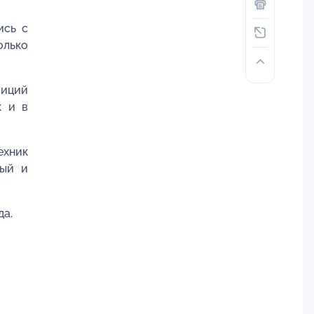
ись с
олько
лиций
к и в
ехник
ный и
да.