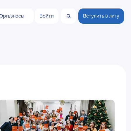
Оргвзносы
Войти
Вступить в лигу