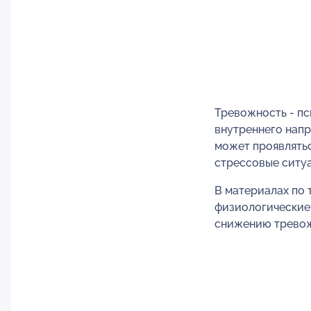
Тревожность - п
внутреннего нап
может проявлятьс
стрессовые ситу
В материалах по 
физиологические 
снижению тревож