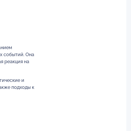
анием
х событий. Она
я реакция на
гические и
акже подходы к