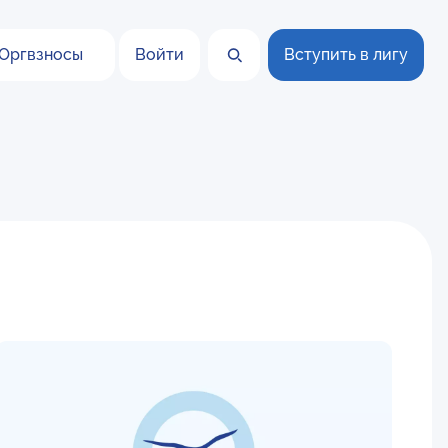
Оргвзносы
Войти
Вступить в лигу