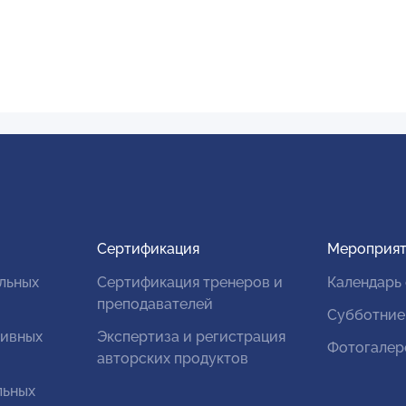
Сертификация
Мероприят
льных
Сертификация тренеров и
Календарь
преподавателей
Субботние
тивных
Экспертиза и регистрация
Фотогалер
авторских продуктов
льных