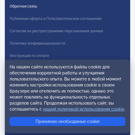
Обратная связь
Публичная оферта и Пользовательское соглашение
Согласие на распространение персональных данных
Политика конфиденциальности
Инструкции по оплате
На нашем сайте используются файлы cookie для
Карта сайта
обеспечения корректной работы и улучшения
пользовательского опыта. Вы можете в любой момент
Правила комментирования
изменить настройки использования cookie в своем
браузере или отключить их полностью, однако это
Осторожно мошенники
может повлиять на функциональность отдельных
разделов сайта. Продолжая использовать сайт, вы
© 2026 ОППЛ. Все права защищены. Использование материалов
соглашаетесь с
нашей политикой использования cookie
.
разрешено только при использовании активной ссылки на
источник.
Принимаю необходимые cookie
ООО «ОППЛ» Юридический адрес: 119002, г. Москва, ул. Арбат, д.
20, кв. 45 ИНН 7704278598 КПП 770401001 ОГРН 1117799012979.