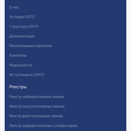
О нас
История ОППЛ
Структура ОППЛ
Документация
Региональные отделения
Комитеты
Модальности
Вступление в ОППЛ
Реестры
Реестр наблюдательных членов
Реестр консультативных членов
Реестр действительных членов
Реестр аккредитованных супервизоров