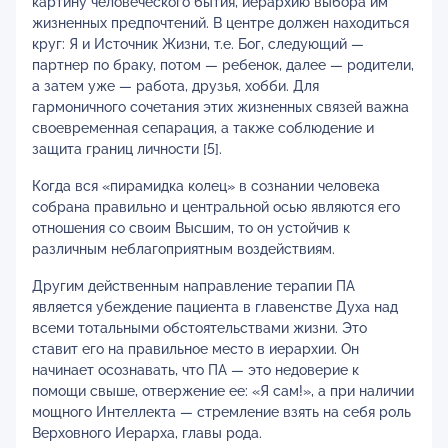
картину человеческого бытия, иерархию выбора им
жизненных предпочтений. В центре должен находиться
круг: Я и Источник Жизни, т.е. Бог, следующий —
партнер по браку, потом — ребенок, далее — родители,
а затем уже — работа, друзья, хобби. Для
гармоничного сочетания этих жизненных связей важна
своевременная сепарация, а также соблюдение и
защита границ личности [5].
Когда вся «пирамидка колец» в сознании человека
собрана правильно и центральной осью являются его
отношения со своим Высшим, то он устойчив к
различным неблагоприятным воздействиям.
Другим действенным направление терапии ПА
является убеждение пациента в главенстве Духа над
всеми тотальными обстоятельствами жизни. Это
ставит его на правильное место в иерархии. Он
начинает осознавать, что ПА — это недоверие к
помощи свыше, отвержение ее: «Я сам!», а при наличии
мощного Интеллекта — стремление взять на себя роль
Верховного Иерарха, главы рода.