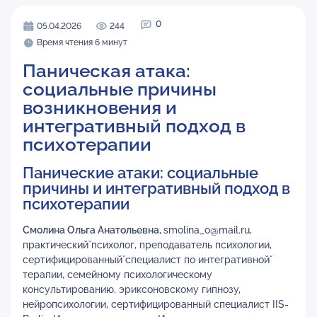
0
05.04.2026
244
Время чтения 6 минут
Паническая атака:
социальные причины
возникновения и
интегративный подход в
психотерапии
Панические атаки: социальные
причины и интегративный подход в
психотерапии
Смолина Ольга Анатольевна
,
smolina_o@mail.ru,
практический̆ психолог, преподаватель психологии,
сертифицированный̆ специалист по интегративной̆
терапии, семейному психологическому
консультированию, эриксоновскому гипнозу,
нейропсихологии, сертифицированный специалист IIS-