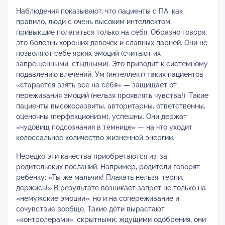
Наблюдения показывают, что пациенты с ПА, как
правило, люди с очень высоким интеллектом,
привыкшие полагаться только на себя. Образно говоря,
это болезнь хороших девочек и славных парней. Они не
позволяют себе ярких эмоций (считают их
запрещенными, стыдными). Это приводит к системному
подавлению влечений. Ум (интеллект) таких пациентов
«старается взять все на себя» — защищает от
переживания эмоций (нельзя проявлять чувства!). Такие
пациенты высокоразвиты, авторитарны, ответственны,
оценочны (перфекционизм), успешны. Они держат
«чудовищ подсознания в темнице» — на что уходит
колоссальное количество жизненной энергии.
Нередко эти качества приобретаются из-за
родительских посланий. Например, родители говорят
ребенку: «Ты же мальчик! Плакать нельзя, терпи,
держись!» В результате возникает запрет не только на
«немужские эмоции», но и на сопереживание и
сочувствие вообще. Такие дети вырастают
«контролерами», скрытными, ждущими одобрения, они