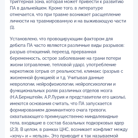
триггерная зона, которая может привести к развитию
ПА в дальнейшем. Кроме того, в литературе
отмечается, что при травме возникает расщепление
личности на травмированную и на выживающую части
[1].
Установлено, что провоцирующим фактором для
дебюта ПА часто являются различные виды разрывов:
разрыв отношений, переезд, прерванная
беременность, острое заболевание на грани потери
жизни (отравление, тепловой удар), употребление
наркотиков (отрыв от реальности), климакс (разрыв с
жизненной функцией) и т.д. Учитывая данные
неврологии, нейрофизиологии, нейропсихологии и
функциональных ролях различных отделов мозга
(Н.А.Бернштейн, А.Р.Лурия и представители его школы),
имеются основания считать, что ПА запускается
формированием доминантного очага тревоги,
охватывающего преимущественно миндалевидные
тела, входящие в состав базальных подкорковых ядер
[2;3]. В целом, в рамках ЦНС, возникает конфликт между
«хочу» и « нельзя». Это приводит к так называемой