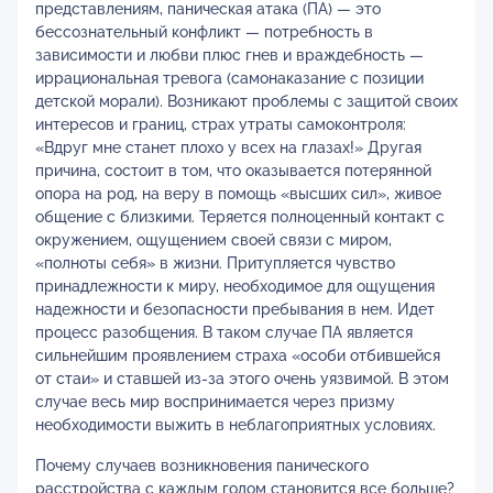
представлениям, паническая атака (ПА) — это
бессознательный конфликт — потребность в
зависимости и любви плюс гнев и враждебность —
иррациональная тревога (самонаказание с позиции
детской морали). Возникают проблемы с защитой своих
интересов и границ, страх утраты самоконтроля:
«Вдруг мне станет плохо у всех на глазах!» Другая
причина, состоит в том, что оказывается потерянной
опора на род, на веру в помощь «высших сил», живое
общение с близкими. Теряется полноценный контакт с
окружением, ощущением своей связи с миром,
«полноты себя» в жизни. Притупляется чувство
принадлежности к миру, необходимое для ощущения
надежности и безопасности пребывания в нем. Идет
процесс разобщения. В таком случае ПА является
сильнейшим проявлением страха «особи отбившейся
от стаи» и ставшей из-за этого очень уязвимой. В этом
случае весь мир воспринимается через призму
необходимости выжить в неблагоприятных условиях.
Почему случаев возникновения панического
расстройства с каждым годом становится все больше?