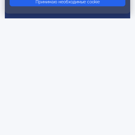
Принимаю необходимые cookie
Субботние конференции
Фотогалерея
Новости
Публикации
Контакты
Для спонсоров и партнеров
Обратная связь
Публичная оферта и Пользовательское соглашение
Согласие на распространение персональных данных
Политика конфиденциальности
Инструкции по оплате