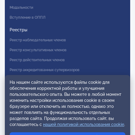
Модальности
Вступление в ОППЛ
Реестры
Реестр наблюдательных членов
Реестр консультативных членов
Реестр действительных членов
Реестр аккредитованных супервизоров
Реестр СРО
На нашем сайте используются файлы cookie для
обеспечения корректной работы и улучшения
Сертификация
пользовательского опыта. Вы можете в любой момент
изменить настройки использования cookie в своем
Сертификация тренеров и преподавателей
браузере или отключить их полностью, однако это
может повлиять на функциональность отдельных
Экспертиза и регистрация авторских продуктов
разделов сайта. Продолжая использовать сайт, вы
соглашаетесь с
нашей политикой использования cookie
.
Мероприятия лиги
Календарь событий