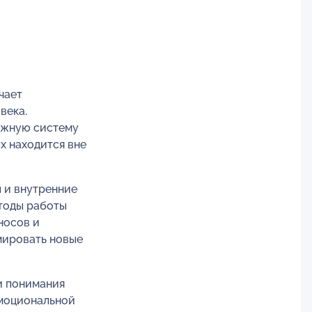
чает
века.
ожную систему
х находится вне
 и внутренние
етоды работы
носов и
мировать новые
и понимания
эмоциональной