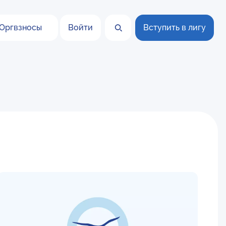
Оргвзносы
Войти
Вступить в лигу