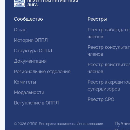
ПСИХОТЕРАПЕВТИЧЕСКАЯ
ЛИГА
Сообщество
Реестры
О нас
Реестр наблюдате
членов
История ОППЛ
Реестр консульта
Структура ОППЛ
членов
Документация
Реестр действите
Региональные отделения
членов
Комитеты
Реестр аккредито
супервизоров
Модальности
Реестр СРО
Вступление в ОППЛ
Публи
© 2026 ОППЛ. Все права защищены. Использование