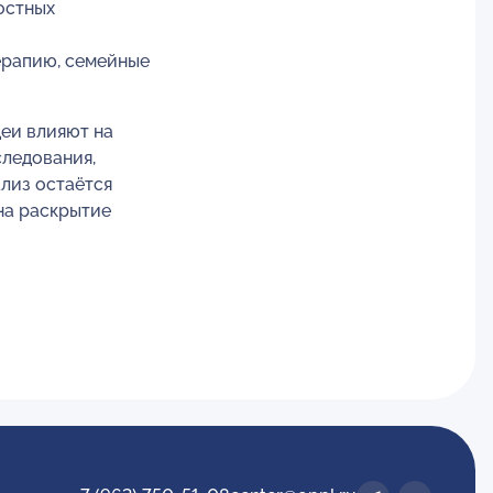
остных
ерапию, семейные
деи влияют на
следования,
ализ остаётся
на раскрытие