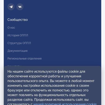
Сообщество
О нас
История ОППЛ
Структура ОППЛ
Документация
Региональные отделения
Комитеты
На нашем сайте используются файлы cookie для
Модальности
обеспечения корректной работы и улучшения
пользовательского опыта. Вы можете в любой момент
Вступление в ОППЛ
изменить настройки использования cookie в своем
браузере или отключить их полностью, однако это
Реестры
может повлиять на функциональность отдельных
разделов сайта. Продолжая использовать сайт, вы
Реестр наблюдательных членов
соглашаетесь с
нашей политикой использования cookie
.