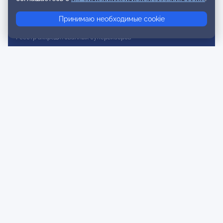
Реестр консультативных членов
Принимаю необходимые cookie
Реестр действительных членов
Реестр аккредитованных супервизоров
Реестр СРО
Сертификация
Сертификация тренеров и преподавателей
Экспертиза и регистрация авторских продуктов
Мероприятия лиги
Календарь событий
Субботние конференции
Фотогалерея
Новости
Публикации