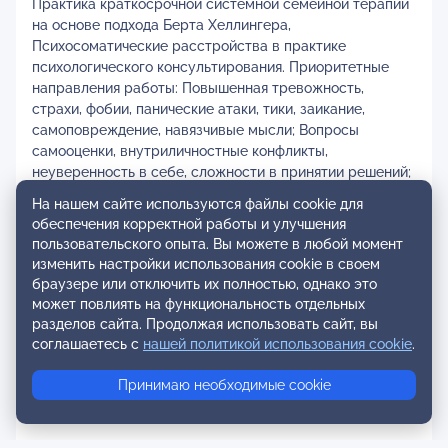
Практика краткосрочной системной семейной терапии
на основе подхода Берта Хеллингера,
Психосоматические расстройства в практике
психологического консультирования. Приоритетные
направления работы: Повышенная тревожность,
страхи, фобии, панические атаки, тики, заикание,
самоповреждение, навязчивые мысли; Вопросы
самооценки, внутриличностные конфликты,
неуверенность в себе, сложности в принятии решений;
Переживание горя, утраты; Ссоры, недоверие в семье,
На нашем сайте используются файлы cookie для
развод; Психосоматические симптомы; Эмоциональное
обеспечения корректной работы и улучшения
выгорание; Сепарация, нерешённые вопросы в детско-
пользовательского опыта. Вы можете в любой момент
родительских отношениях, чувство вины перед
изменить настройки использования cookie в своем
родителями. Контакты: +7 (925) 826-67-80
браузере или отключить их полностью, однако это
может повлиять на функциональность отдельных
разделов сайта. Продолжая использовать сайт, вы
соглашаетесь с
нашей политикой использования cookie
.
Принимаю необходимые cookie