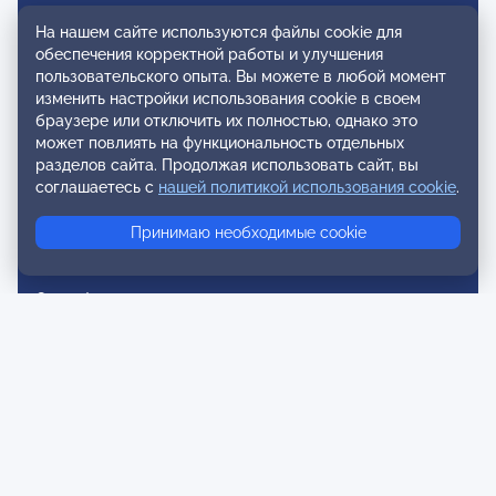
Вступление в ОППЛ
На нашем сайте используются файлы cookie для
обеспечения корректной работы и улучшения
Реестры
пользовательского опыта. Вы можете в любой момент
изменить настройки использования cookie в своем
Реестр наблюдательных членов
браузере или отключить их полностью, однако это
может повлиять на функциональность отдельных
Реестр консультативных членов
разделов сайта. Продолжая использовать сайт, вы
Реестр действительных членов
соглашаетесь с
нашей политикой использования cookie
.
Реестр аккредитованных супервизоров
Принимаю необходимые cookie
Реестр СРО
Сертификация
Сертификация тренеров и преподавателей
Экспертиза и регистрация авторских продуктов
Мероприятия лиги
Календарь событий
Субботние конференции