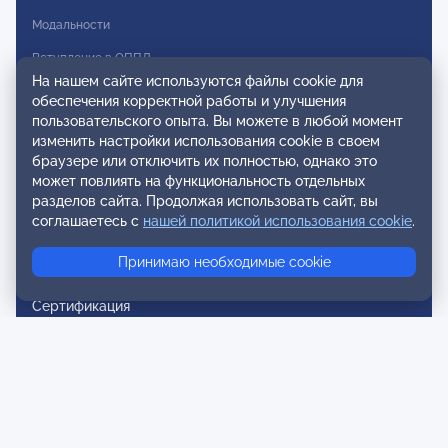
Модальности
Вступление в ОППЛ
На нашем сайте используются файлы cookie для
Реестры
обеспечения корректной работы и улучшения
пользовательского опыта. Вы можете в любой момент
Реестр наблюдательных членов
изменить настройки использования cookie в своем
браузере или отключить их полностью, однако это
Реестр консультативных членов
может повлиять на функциональность отдельных
Реестр действительных членов
разделов сайта. Продолжая использовать сайт, вы
соглашаетесь с
нашей политикой использования cookie
.
Реестр аккредитованных супервизоров
Принимаю необходимые cookie
Реестр СРО
Сертификация
Сертификация тренеров и преподавателей
Экспертиза и регистрация авторских продуктов
Мероприятия лиги
Календарь событий