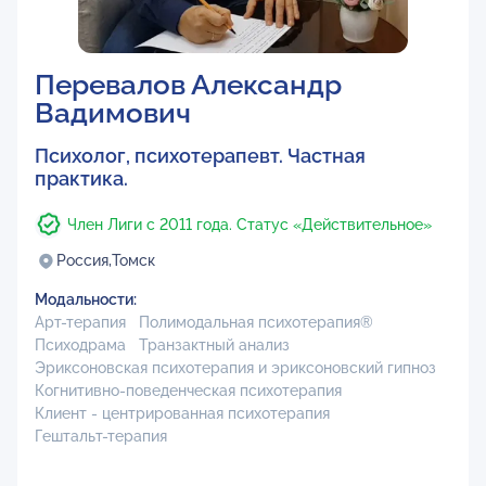
Перевалов Александр
Вадимович
Психолог, психотерапевт. Частная
практика.
Член Лиги с 2011 года. Статус «Действительное»
Россия,
Томск
Модальности:
Арт-терапия
Полимодальная психотерапия®
Психодрама
Транзактный анализ
Эриксоновская психотерапия и эриксоновский гипноз
Когнитивно-поведенческая психотерапия
Клиент - центрированная психотерапия
Гештальт-терапия