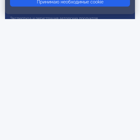
Принимаю необходимые cookie
Сертификация тренеров и преподавателей
Экспертиза и регистрация авторских продуктов
Мероприятия лиги
Календарь событий
Субботние конференции
Фотогалерея
Новости
Публикации
Контакты
Для спонсоров и партнеров
Обратная связь
Публичная оферта и Пользовательское соглашение