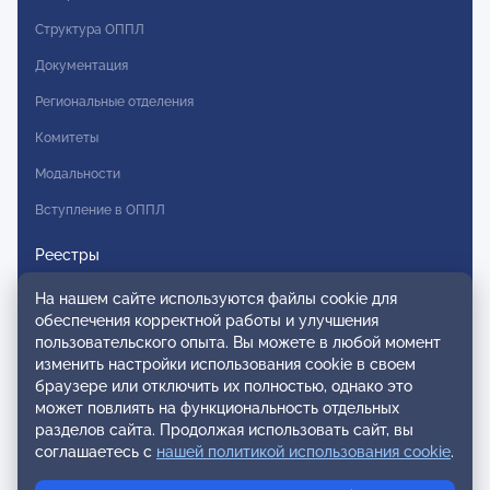
Структура ОППЛ
Документация
Региональные отделения
Комитеты
Модальности
Вступление в ОППЛ
Реестры
Реестр наблюдательных членов
На нашем сайте используются файлы cookie для
обеспечения корректной работы и улучшения
Реестр консультативных членов
пользовательского опыта. Вы можете в любой момент
изменить настройки использования cookie в своем
Реестр действительных членов
браузере или отключить их полностью, однако это
Реестр аккредитованных супервизоров
может повлиять на функциональность отдельных
разделов сайта. Продолжая использовать сайт, вы
Реестр СРО
соглашаетесь с
нашей политикой использования cookie
.
Сертификация