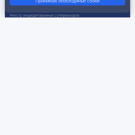
Принимаю необходимые cookie
Реестр действительных членов
Реестр аккредитованных супервизоров
Реестр СРО
Сертификация
Сертификация тренеров и преподавателей
Экспертиза и регистрация авторских продуктов
Мероприятия лиги
Календарь событий
Субботние конференции
Фотогалерея
Новости
Публикации