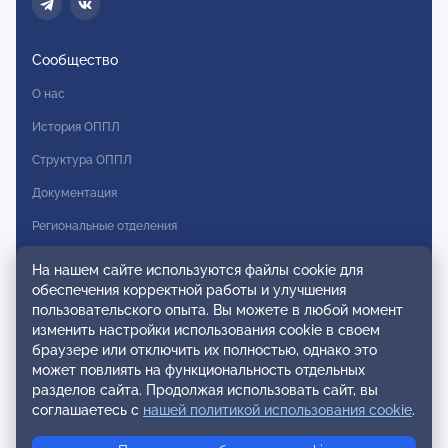
Сообщество
О нас
История ОППЛ
Структура ОППЛ
Документация
Региональные отделения
Комитеты
На нашем сайте используются файлы cookie для
обеспечения корректной работы и улучшения
Модальности
пользовательского опыта. Вы можете в любой момент
Вступление в ОППЛ
изменить настройки использования cookie в своем
браузере или отключить их полностью, однако это
Реестры
может повлиять на функциональность отдельных
разделов сайта. Продолжая использовать сайт, вы
Реестр наблюдательных членов
соглашаетесь с
нашей политикой использования cookie
.
Реестр консультативных членов