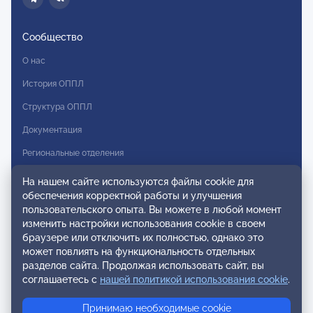
Сообщество
О нас
История ОППЛ
Структура ОППЛ
Документация
Региональные отделения
Комитеты
На нашем сайте используются файлы cookie для
обеспечения корректной работы и улучшения
Модальности
пользовательского опыта. Вы можете в любой момент
Вступление в ОППЛ
изменить настройки использования cookie в своем
браузере или отключить их полностью, однако это
Реестры
может повлиять на функциональность отдельных
разделов сайта. Продолжая использовать сайт, вы
Реестр наблюдательных членов
соглашаетесь с
нашей политикой использования cookie
.
Реестр консультативных членов
Принимаю необходимые cookie