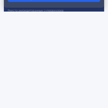
Реестр действительных членов
Реестр аккредитованных супервизоров
Реестр СРО
Сертификация
Сертификация тренеров и преподавателей
Экспертиза и регистрация авторских продуктов
Мероприятия лиги
Календарь событий
Субботние конференции
Фотогалерея
Новости
Публикации