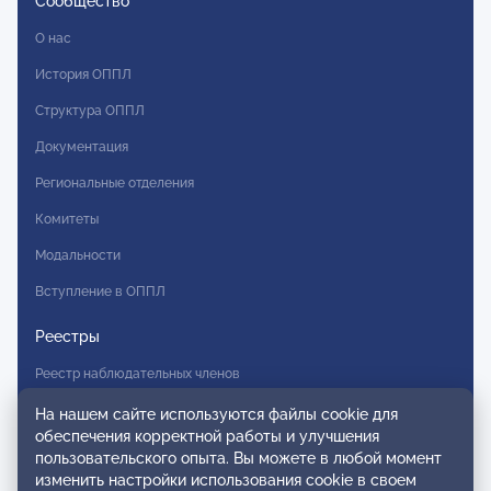
Сообщество
О нас
История ОППЛ
Структура ОППЛ
Документация
Региональные отделения
Комитеты
Модальности
Вступление в ОППЛ
Реестры
Реестр наблюдательных членов
Реестр консультативных членов
На нашем сайте используются файлы cookie для
обеспечения корректной работы и улучшения
Реестр действительных членов
пользовательского опыта. Вы можете в любой момент
изменить настройки использования cookie в своем
Реестр аккредитованных супервизоров