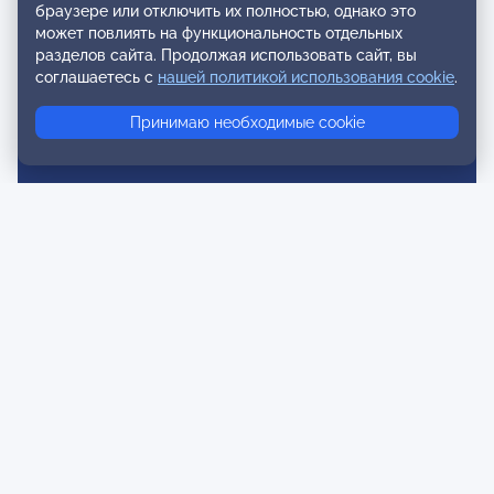
браузере или отключить их полностью, однако это
Реестр СРО
может повлиять на функциональность отдельных
разделов сайта. Продолжая использовать сайт, вы
Сертификация
соглашаетесь с
нашей политикой использования cookie
.
Сертификация тренеров и преподавателей
Принимаю необходимые cookie
Экспертиза и регистрация авторских продуктов
Мероприятия лиги
Календарь событий
Субботние конференции
Фотогалерея
Новости
Публикации
Контакты
Для спонсоров и партнеров