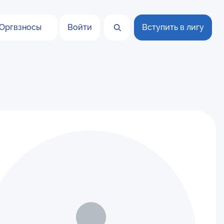
Оргвзносы
Войти
Вступить в лигу