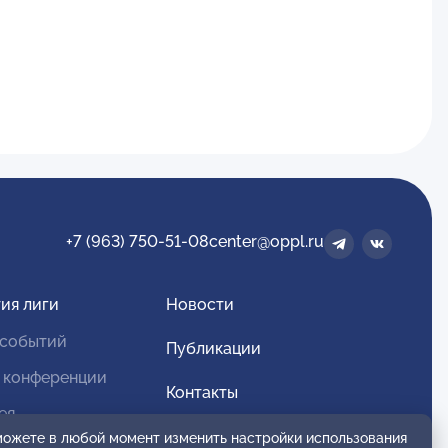
+7 (963) 750-51-08
center@oppl.ru
ия лиги
Новости
 событий
Публикации
 конференции
Контакты
ея
Для спонсоров и партнеров
 можете в любой момент изменить настройки использования