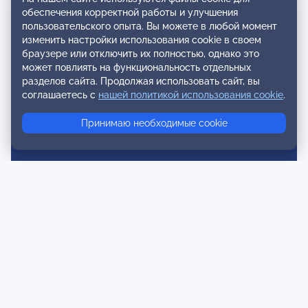
обеспечения корректной работы и улучшения
пользовательского опыта. Вы можете в любой момент
Реестры
изменить настройки использования cookie в своем
Реестр наблюдательных членов
браузере или отключить их полностью, однако это
может повлиять на функциональность отдельных
Реестр консультативных членов
разделов сайта. Продолжая использовать сайт, вы
соглашаетесь с
нашей политикой использования cookie
.
Реестр действительных членов
Реестр аккредитованных супервизоров
Принимаю необходимые cookie
Реестр СРО
Сертификация
Сертификация тренеров и преподавателей
Экспертиза и регистрация авторских продуктов
Мероприятия лиги
Календарь событий
Субботние конференции