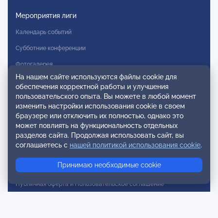
Мероприятия лиги
Календарь событий
Субботние конференции
Фотогалерея
На нашем сайте используются файлы cookie для
Новости
обеспечения корректной работы и улучшения
пользовательского опыта. Вы можете в любой момент
Публикации
изменить настройки использования cookie в своем
браузере или отключить их полностью, однако это
Контакты
может повлиять на функциональность отдельных
разделов сайта. Продолжая использовать сайт, вы
Для спонсоров и партнеров
соглашаетесь с
нашей политикой использования cookie
.
Обратная связь
Принимаю необходимые cookie
Публичная оферта и Пользовательское соглашение
Согласие на распространение персональных данных